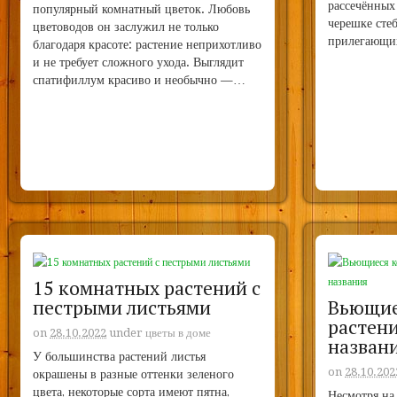
рассечённых
популярный комнатный цветок. Любовь
черешке сте
цветоводов он заслужил не только
прилегающи
благодаря красоте: растение неприхотливо
и не требует сложного ухода. Выглядит
спатифиллум красиво и необычно —…
15 комнатных растений с
пестрыми листьями
Вьющие
растени
on
28.10.2022
under
цветы в доме
назван
У большинства растений листья
on
28.10.202
окрашены в разные оттенки зеленого
цвета, некоторые сорта имеют пятна,
Несмотря на 