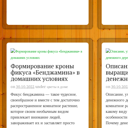
Формирование кроны
Описани
фикуса «Бенджамина» в
выращи
домашних условиях
денежн
on
30.10.2022
under
цветы в доме
on
30.10.202
Фикус бенджамина — такое чудесное,
Описание, у
своеобразное и вместе с тем достаточно
денежного д
распространенное комнатное растение,
комнатное р
которое своим необычным видом
какому виду
привлекает внимание людей,
особенности 
завораживает их и заставляет просто
Почему дене