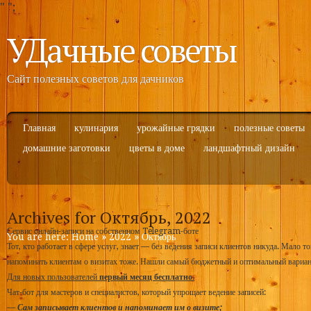
"
";
УДачные советы
Сайт полезных советов для дачников
Главная
кулинария
урожайные грядки
полезные советы
домашние заготовки
цветы в доме
ландшафтный дизайн
Archives for Октябрь, 2022
Сервис онлайн-записи на собственном Telegram-боте
You are here:
Home
»
2022
»
Октябрь
Тот, кто работает в сфере услуг, знает — без ведения записи клиентов никуда. Мало то
напоминать клиентам о визитах тоже. Нашли самый бюджетный и оптимальный вариа
Для новых пользователей
первый месяц бесплатно
.
Чат-бот для мастеров и специалистов, который упрощает ведение записей:
—
Сам записывает клиентов и напоминает им о визите;