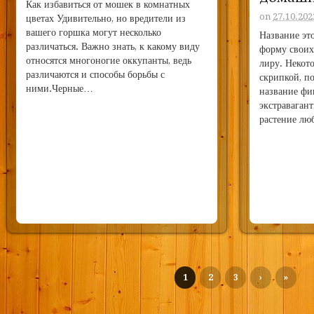
Как избавиться от мошек в комнатных
on
27.10.202
цветах Удивительно, но вредители из
вашего горшка могут несколько
Название эт
различаться. Важно знать, к какому виду
форму своих
относятся многоногие оккупанты, ведь
лиру. Некот
различаются и способы борьбы с
скрипкой, п
ними.Черные…
название фи
экстраваган
растение л
1
2
3
›
»