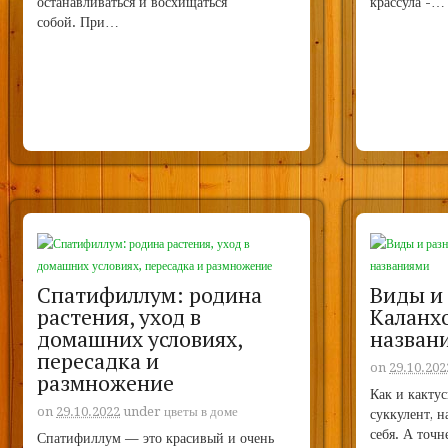
останавливаться и восхищаться
крассула -…
собой. При…
Спатифиллум: родина
Виды и
растения, уход в
Каланхо
домашних условиях,
назван
пересадка и
on
29.10.202
размножение
Как и кактус
on
29.10.2022
under
цветы в доме
суккулент, 
себя. А точн
Спатифиллум — это красивый и очень