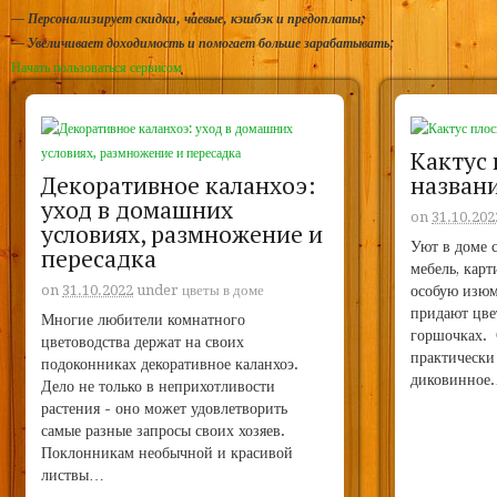
—
Персонализирует скидки, чаевые, кэшбэк и предоплаты;
—
Увеличивает доходимость и помогает больше зарабатывать;
Начать пользоваться сервисом
Кактус 
Декоративное каланхоэ:
назван
уход в домашних
on
31.10.202
условиях, размножение и
Уют в доме 
пересадка
мебель, кар
on
31.10.2022
under
цветы в доме
особую изю
придают цве
Многие любители комнатного
горшочках. 
цветоводства держат на своих
практически
подоконниках декоративное каланхоэ.
диковинное
Дело не только в неприхотливости
растения - оно может удовлетворить
самые разные запросы своих хозяев.
Поклонникам необычной и красивой
листвы…