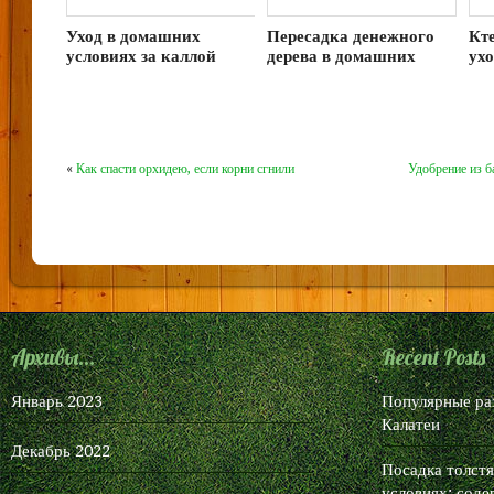
Уход в домашних
Пересадка денежного
Кте
условиях за каллой
дерева в домашних
ух
эфиопской
условиях
ус
«
Как спасти орхидею, если корни сгнили
Удобрение из 
Архивы...
Recent Posts
Январь 2023
Популярные ра
Калатеи
Декабрь 2022
Посадка толст
условиях: соде