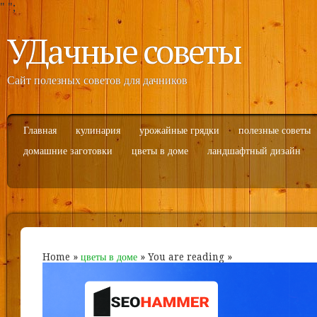
"
";
УДачные советы
Сайт полезных советов для дачников
Главная
кулинария
урожайные грядки
полезные советы
домашние заготовки
цветы в доме
ландшафтный дизайн
Home
»
цветы в доме
» You are reading »