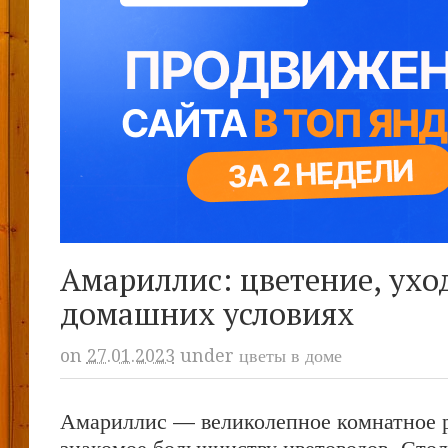
Амариллис: цветение, ухо
домашних условиях
on
27.01.2023
under
цветы в доме
Амариллис — великолепное комнатное р