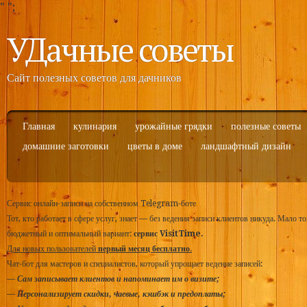
"
";
УДачные советы
Сайт полезных советов для дачников
Главная
кулинария
урожайные грядки
полезные советы
домашние заготовки
цветы в доме
ландшафтный дизайн
Сервис онлайн-записи на собственном Telegram-боте
Тот, кто работает в сфере услуг, знает — без ведения записи клиентов никуда. Мало т
бюджетный и оптимальный вариант:
сервис VisitTime.
Для новых пользователей
первый месяц бесплатно
.
Чат-бот для мастеров и специалистов, который упрощает ведение записей:
—
Сам записывает клиентов и напоминает им о визите;
—
Персонализирует скидки, чаевые, кэшбэк и предоплаты;