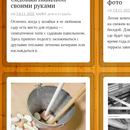
фото
своими руками
on
14.11.202
on
14.11.2021
under
дом и усадьба
Летом хочет
Отлично, когда у хозяйки в ее любимом
на свежем в
саду есть место для отдыха —
беседой. Для
симпатичное пати с садовым павильоном.
где будет пр
Здесь приятно подолгу засиживаться с
время года.
друзьями теплыми летними вечерами или
террасы зав
наслаждаться в…