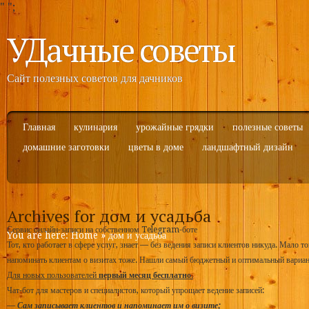
"
";
УДачные советы
Сайт полезных советов для дачников
Главная
кулинария
урожайные грядки
полезные советы
домашние заготовки
цветы в доме
ландшафтный дизайн
Archives for дом и усадьба
Сервис онлайн-записи на собственном Telegram-боте
You are here:
Home
»
дом и усадьба
Тот, кто работает в сфере услуг, знает — без ведения записи клиентов никуда. Мало то
напоминать клиентам о визитах тоже. Нашли самый бюджетный и оптимальный вариа
Для новых пользователей
первый месяц бесплатно
.
Чат-бот для мастеров и специалистов, который упрощает ведение записей:
—
Сам записывает клиентов и напоминает им о визите;