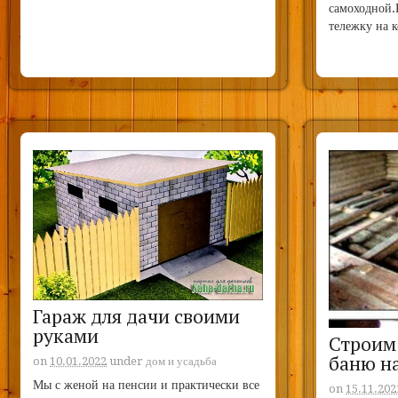
самоходной.
тележку на 
Гараж для дачи своими
руками
Строим
баню на
on
10.01.2022
under
дом и усадьба
Мы с женой на пенсии и практически все
on
15.11.202