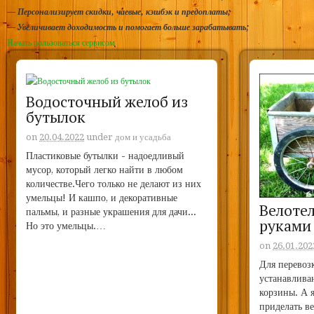
—
Персонализирует скидки, чаевые, кэшбэк и предоплаты;
—
Увеличивает доходимость и помогает больше зарабатывать;
Начать пользоваться сервисом
Водосточный желоб из
бутылок
on
20.04.2022
under
дом и усадьба
Пластиковые бутылки - надоедливый
мусор, который легко найти в любом
количестве.Чего только не делают из них
умельцы! И кашпо, и декоративные
Велоте
пальмы, и разные украшения для дачи...
руками
Но это умельцы.…
on
26.01.202
Для перевоз
устанавлива
корзины. А 
приделать ве