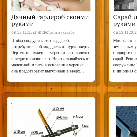
Дачный гардероб своими
Сарай 
руками
руками
on
13.11.2021
under
дом и усадьба
on
13.11.202
Чтобы соорудить этот гардероб,
Многолетняя
потребуются лобзик, дрель и шуруповерт.
земельным уч
Чертеж не нужен — черенки расставлены
подворье не
в ведре произвольно. Не отказывайтесь от
сарай. Решил
маленькой плиты в основании черенка,
сооружение.
она предотвратит вытягивание вверх.…
и ширина) о