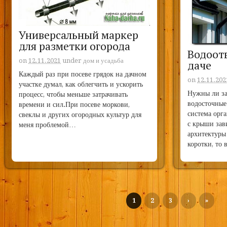
Универсальный маркер
для разметки огорода
Водоот
on
12.11.2021
under
дом и усадьба
даче
Каждый раз при посеве грядок на дачном
on
12.11.202
участке думал, как облегчить и ускорить
Нужны ли з
процесс, чтобы меньше затрачивать
водосточные 
времени и сил.При посеве моркови,
система орг
свеклы и других огородных культур для
с крыши зав
меня проблемой…
архитектуры
коротки, то 
1
2
3
›
»