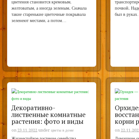
цветения становится кремовым,
транспортир
желтоватым, а иногда зеленым. Сначала
почвой. Наде
такие старенькие цветочные покрывала
был в рука
зеленеют местами, а потом…
Декоративно-
Орхиде
лиственные комнатные
восста
растения: фото и виды
корни 
on
23.11.2022
under
цветы в доме
on
22.11.202
Жизнестойкое растение семейства
Домашние ор