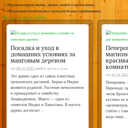
—
Персонализирует скидки, чаевые, кэшбэк и предоплаты;
—
Увеличивает доходимость и помогает больше зарабатывать;
Начать пользоваться сервисом
Посадка и уход в
Пеперо
домашних условиях за
магнол
манговым деревом
красива
комнат
on
26.11.2022
under
цветы в доме
on
25.11.202
Это дерево одно из самых известных
тропических растений. Бирма и Индия
Пеперомия —
являются родиной. Растение вечнозеленое
Перечных, п
и принадлежит к семейству
лесов Брази
Анаркадиевых. Манго — один из
кустики не 
символов Индии и Пакистана. В высоту
сантиметров
дерево достигает…
стебли с гля
вида чаще…