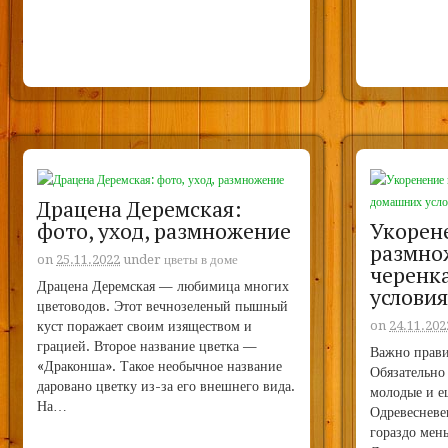
Драцена Деремская:
фото, уход, размножение
Укорен
размно
on
25.11.2022
under
цветы в доме
черенк
Драцена Деремская — любимица многих
услови
цветоводов. Этот вечнозеленый пышный
куст поражает своим изяществом и
on
24.11.202
грацией. Второе название цветка —
Важно прави
«Драконша». Такое необычное название
Обязательно 
даровано цветку из-за его внешнего вида.
молодые и е
На…
Одревесневе
гораздо мен