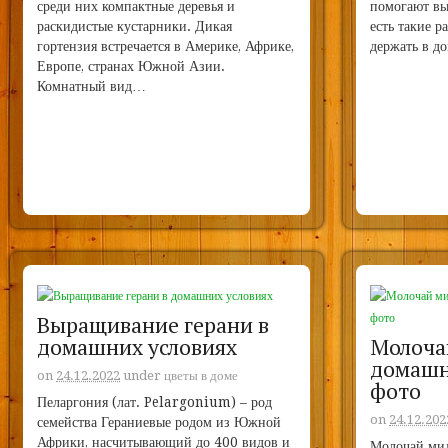
среди них компактные деревья и
помогают вы
раскидистые кустарники. Дикая
есть такие р
гортензия встречается в Америке, Африке,
держать в д
Европе, странах Южной Азии.
Комнатный вид…
Выращивание герани в
домашних условиях
Молочай
домашн
on
24.12.2022
under
цветы в доме
фото
Пеларгония (лат. Pelargonium) – род
on
24.12.202
семейства Гераниевые родом из Южной
Африки, насчитывающий до 400 видов и
Молочай мил