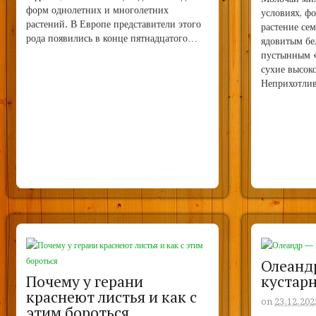
форм однолетних и многолетних
условиях, ф
растений. В Европе представители этого
растение се
рода появились в конце пятнадцатого…
ядовитым бе
пустынным 
сухие высок
Неприхотли
Олеанд
Почему у герани
кустар
краснеют листья и как с
on
23.12.202
этим бороться