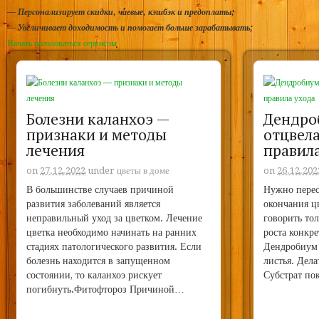
—
Персонализирует скидки, чаевые, кэшбэк и предоплаты;
—
Увеличивает доходимость и помогает больше зарабатывать;
Начать пользоваться сервисом
Болезни каланхоэ —
Дендро
признаки и методы
отцвела
лечения
правила
on
27.12.2022
under
цветы в доме
on
26.12.202
В большинстве случаев причиной
Нужно перес
развития заболеваний является
окончания ц
неправильный уход за цветком. Лечение
говорить тол
цветка необходимо начинать на ранних
роста конкре
стадиях патологического развития. Если
Дендробиум 
болезнь находится в запущенном
листья. Дела
состоянии, то каланхоэ рискует
Субстрат по
погибнуть.Фитофтороз Причиной…