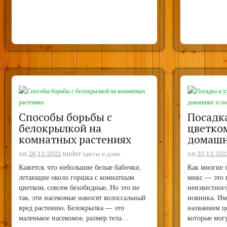
Способы борьбы с
Посадка
белокрылкой на
цветком
комнатных растениях
домашн
on
26.12.2022
under
цветы в доме
on
25.12.202
Кажется, что небольшие белые бабочки,
Как многие 
летающие около горшка с комнатным
микс — это 
цветком, совсем безобидные. Но это не
неизвестного
так, эти насекомые наносят колоссальный
новинка. Им
вред растению. Белокрылка — это
названием ц
маленькое насекомое, размер тела…
которые мог