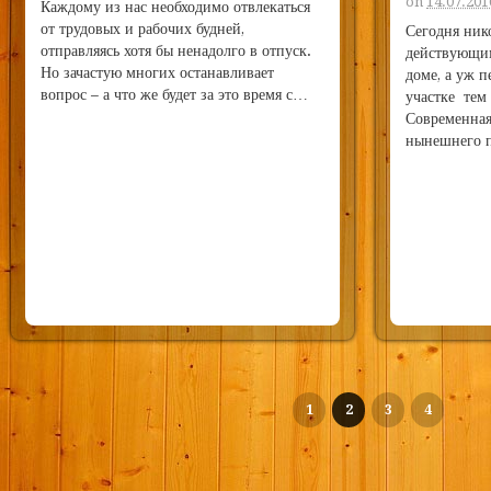
on
14.07.201
Каждому из нас необходимо отвлекаться
от трудовых и рабочих будней,
Сегодня ник
отправляясь хотя бы ненадолго в отпуск.
действующи
Но зачастую многих останавливает
доме, а уж 
вопрос – а что же будет за это время с…
участке тем 
Современная
нынешнего 
1
2
3
4