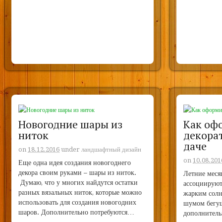
Новогодние шары из
Как оф
ниток
декора
даче
on
18.12.2016
under
ландшафтный дизайн
on
10.08.201
Еще одна идея создания новогоднего
декора своим руками – шары из ниток.
Летние меся
Думаю, что у многих найдутся остатки
ассоциируютс
разных вязальных ниток, которые можно
жарким солн
использовать для создания новогодних
шумом бегущ
шаров. Дополнительно потребуются…
дополнитель