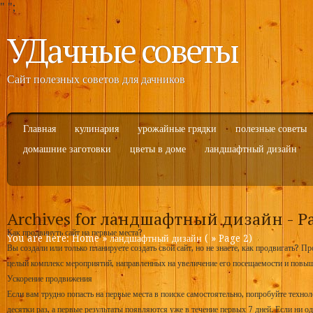
"
";
УДачные советы
Сайт полезных советов для дачников
Главная
кулинария
урожайные грядки
полезные советы
домашние заготовки
цветы в доме
ландшафтный дизайн
Archives for ландшафтный дизайн - Pa
Как продвинуть сайт на первые места?
You are here:
Home
»
ландшафтный дизайн
( » Page 2)
Вы создали или только планируете создать свой сайт, но не знаете, как продвигать? Пр
целый комплекс мероприятий, направленных на увеличение его посещаемости и повыш
Ускорение продвижения
Если вам трудно попасть на первые места в поиске самостоятельно, попробуйте техн
десятки раз, а первые результаты появляются уже в течение первых 7 дней. Если ни од