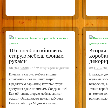
10 способов обновить
Вторая
старую мебель своими
коробк
руками
декори
on
20.12.2016
under
ландшафтный дизайн
on
19.12.201
Изменить старую мебель вполне
В каждом до
возможно и без лишних затрат.
обувных кор
Предлагаем варианты, которые будут
выбросить, а
доступны даже новичкам. Содержание1
такие короб
Как обновить старую мебель своими
и можно их 
руками Окрашиваем ножки табурета
разных мел
Полосатый стул Модный столик…