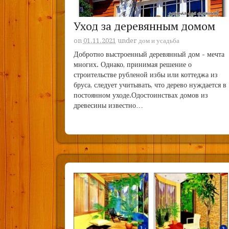
Уход за деревянным домом
on
01.11.2021
under
дом и усадьба
Добротно выстроенный деревянный дом - мечта
многих. Однако, принимая решение о
строительстве рубленой избы или коттеджа из
бруса, следует учитывать, что дерево нуждается в
постоянном уходе.Одостоинствах домов из
древесины известно…