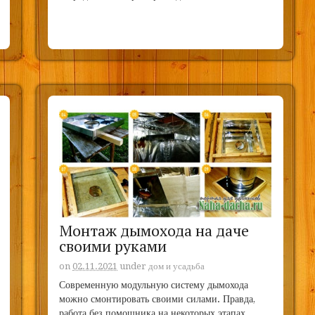
Монтаж дымохода на даче
своими руками
on
02.11.2021
under
дом и усадьба
Современную модульную систему дымохода
можно смонтировать своими силами. Правда,
работа без помощника на некоторых этапах