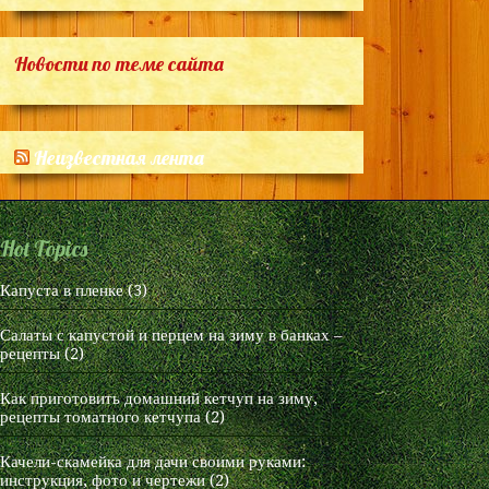
Новости по теме сайта
Неизвестная лента
Hot Topics
Капуста в пленке
(3)
Салаты с капустой и перцем на зиму в банках –
рецепты
(2)
Как приготовить домашний кетчуп на зиму,
рецепты томатного кетчупа
(2)
Качели-скамейка для дачи своими руками:
инструкция, фото и чертежи
(2)