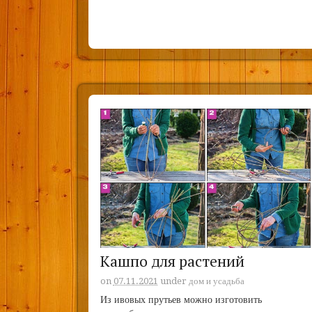
Кашпо для растений
on
07.11.2021
under
дом и усадьба
Из ивовых прутьев можно изготовить