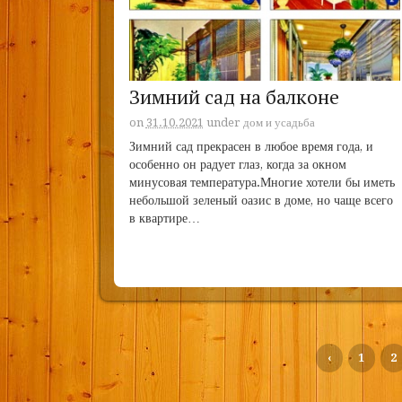
Зимний сад на балконе
on
31.10.2021
under
дом и усадьба
Зимний сад прекрасен в любое время года, и
особенно он радует глаз, когда за окном
минусовая температура.Многие хотели бы иметь
небольшой зеленый оазис в доме, но чаще всего
в квартире…
‹
1
2