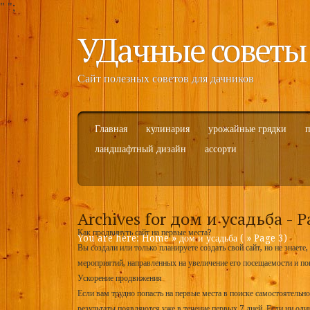
"
";
УДачные советы
Сайт полезных советов для дачников
Главная
кулинария
урожайные грядки
п
ландшафтный дизайн
ассорти
Archives for дом и усадьба - P
Как продвинуть сайт на первые места?
You are here:
Home
»
дом и усадьба
( » Page 3)
Вы создали или только планируете создать свой сайт, но не знаете
мероприятий, направленных на увеличение его посещаемости и по
Ускорение продвижения
Если вам трудно попасть на первые места в поиске самостоятельн
результаты появляются уже в течение первых 7 дней. Если ни один