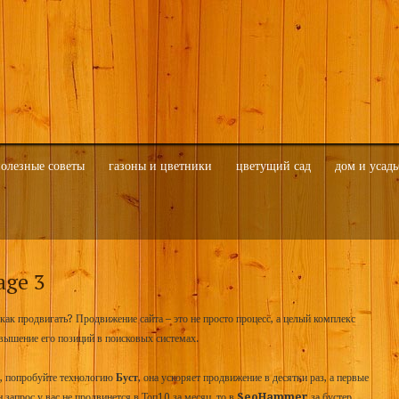
олезные советы
газоны и цветники
цветущий сад
дом и усадь
age 3
, как продвигать? Продвижение сайта – это не просто процесс, а целый комплекс
вышение его позиций в поисковых системах.
о, попробуйте технологию
Буст
, она ускоряет продвижение в десятки раз, а первые
 запрос у вас не продвинется в Топ10 за месяц, то в
SeoHammer
за бустер