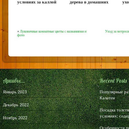
условиях за каллой
дерева в домашних
ух
эфиопской
условиях
ус
«
Луковичные комнатные цветы с названиями и
Уход за метрос
фото
Архивы...
Recent Posts
Январь 2023
Популярные ра
Калатеи
Декабрь 2022
Посадка толст
условиях: соде
Ноябрь 2022
Особенности п