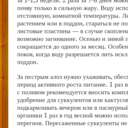
за 1-1,5 недели. 2 раза за 7-8 дней мож
почву только в сильную жару. Воду исп
отстоянную, комнатной температуры. Ли
растением или в поддон, стараться не по
листовые пластины — в случае скоплен
возможно загнивание. Осенью и зимой 
сокращается до одного за месяц. Особен
покоя, когда воду разрешается лить иск
поддон.
За пестрым алоэ нужно ухаживать, обес
период активного роста питание. 1 раз 
с поливом рекомендуется вносить комп
удобрение для суккулентов или кактусо
подкармливать вечером или в пасмурный
органики 1 раз в год весной можно испо
перегноя. Пересаженные суккуленты не