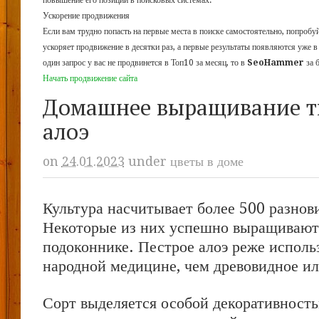
повышение его позиций в поисковых системах.
Ускорение продвижения
Если вам трудно попасть на первые места в поиске самостоятельно, попроб
ускоряет продвижение в десятки раз, а первые результаты появляются уже в
один запрос у вас не продвинется в Топ10 за месяц, то в
SeoHammer
за 
Начать продвижение сайта
Домашнее выращивание т
алоэ
on
24.01.2023
under
цветы в доме
Культура насчитывает более 500 разнов
Некоторые из них успешно выращивают
подоконнике. Пестрое алоэ реже исполь
народной медицине, чем древовидное ил
Сорт выделяется особой декоративность