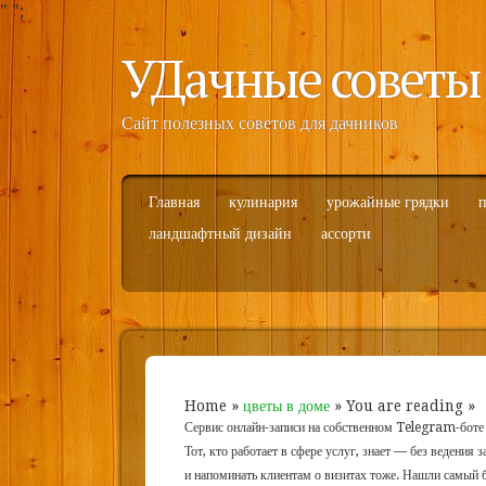
"
";
УДачные советы
Сайт полезных советов для дачников
Главная
кулинария
урожайные грядки
п
ландшафтный дизайн
ассорти
Home
»
цветы в доме
» You are reading »
Сервис онлайн-записи на собственном Telegram-боте
Тот, кто работает в сфере услуг, знает — без ведения 
и напоминать клиентам о визитах тоже. Нашли самый