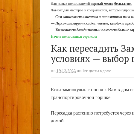
Для новых пользователей
первый месяц бесплатно
.
Чат-бот для мастеров и специалистов, который упрощае
—
Сам записывает клиентов и напоминает им о в
—
Персонализирует скидки, чаевые, кэшбэк и пре
—
Увеличивает доходимость и помогает больше з
Начать пользоваться сервисом
Как пересадить З
условиях — выбор 
on
19.12.2022
under
цветы в доме
Если замиокулькас попал к Вам в дом из
транспортировочной горшке.
Пересадка растению потребуется через н
домой.