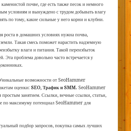
 каменистой почве, где есть также песок и немного
дным условиям и вынуждено с трудом добывать влагу
ять по тому, какие сильные у него корни и клубни.
ля роста в домашних условиях нужна почва,
й земли. Такая смесь поможет нарастить надземную
ереизбытку влаги и питания. Такой переизбыток
й. Эта проблема довольно часто встречается у
доконниках.
Уникальные возможности от SeoHammer
пакетам оценки:
SEO, Трафик и SMM.
SeoHammer
 простым занятием. Ссылки, вечные ссылки, статьи,
йте по максимуму потенциал SeoHammer для
туальный подбор запросов, покупка самых лучших