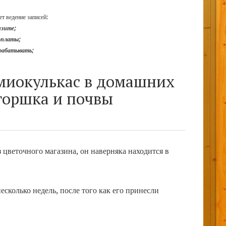
т ведение записей:
изите;
доплаты;
арабатывать;
амиокулькас в домашних
горшка и почвы
 цветочного магазина, он наверняка находится в
есколько недель, после того как его принесли