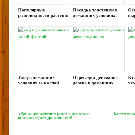
Популярные
Посадка толстянки в
Ос
разновидности растения
домашних условиях:
вы
Калатеи
содержания и правила
кл
ухода
до
Уход в домашних
Пересадка денежного
Кте
условиях за каллой
дерева в домашних
ух
эфиопской
условиях
ус
«
Дренаж для комнатных растений: для чего он
Калатея полос
нужен, как сделать дренажный слой