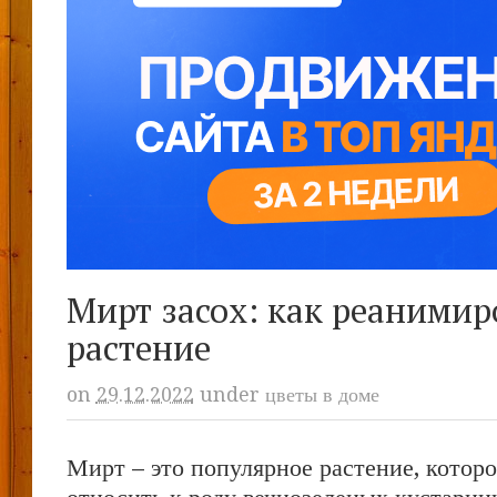
Мирт засох: как реанимир
растение
on
29.12.2022
under
цветы в доме
Мирт – это популярное растение, котор