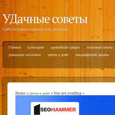
"
";
УДачные советы
Сайт полезных советов для дачников
Главная
кулинария
урожайные грядки
полезные советы
домашние заготовки
цветы в доме
ландшафтный дизайн
Home
»
цветы в доме
» You are reading »