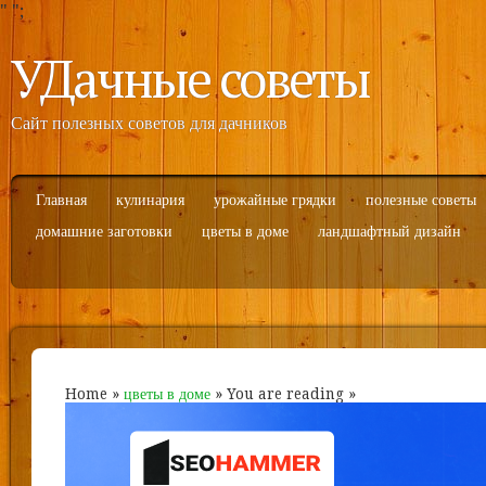
"
";
УДачные советы
Сайт полезных советов для дачников
Главная
кулинария
урожайные грядки
полезные советы
домашние заготовки
цветы в доме
ландшафтный дизайн
Home
»
цветы в доме
» You are reading »