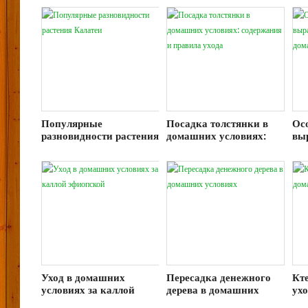
Популярные
Посадка толстянки в
Ос
разновидности растения
домашних условиях:
вы
Калатеи
содержания и правила
кл
ухода
до
Уход в домашних
Пересадка денежного
Кте
условиях за каллой
дерева в домашних
ух
эфиопской
условиях
ус