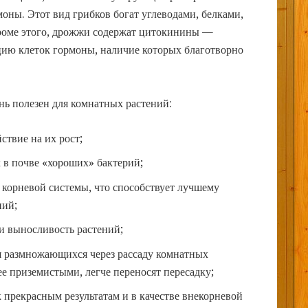
оны. Этот вид грибков богат углеводами, белками,
роме этого, дрожжи содержат цитокинины —
ию клеток гормоны, наличие которых благотворно
ень полезен для комнатных растений:
ствие на их рост;
 в почве «хороших» бактерий;
т корневой системы, что способствует лучшему
ний;
и выносливость растений;
я размножающихся через рассаду комнатных
ее приземистыми, легче переносят пересадку;
 прекрасным результатам и в качестве внекорневой