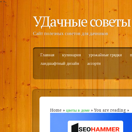
"
";
УДачные советы
Сайт полезных советов для дачников
Главная
кулинария
урожайные грядки
п
ландшафтный дизайн
ассорти
Home
»
цветы в доме
» You are reading »