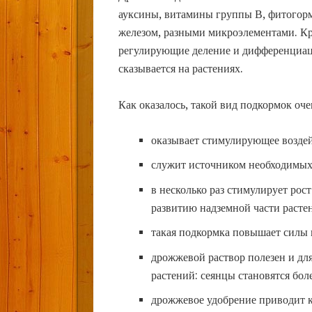
ауксины, витамины группы В, фитогорм
железом, разными микроэлементами. К
регулирующие деление и дифференциац
сказывается на растениях.
Как оказалось, такой вид подкормок оч
оказывает стимулирующее воздей
служит источником необходимых
в несколько раз стимулирует рос
развитию надземной части расте
такая подкормка повышает силы 
дрожжевой раствор полезен и дл
растений: сеянцы становятся бол
дрожжевое удобрение приводит к