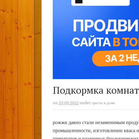
Подкормка комна
on
29.09.2022
under
цветы в доме
рожжи давно стали незаменимым проду
промышленности, изготовлении кваса и 
препаратов и различных биологических 