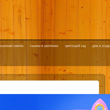
олезные советы
газоны и цветники
цветущий сад
дом и усадь