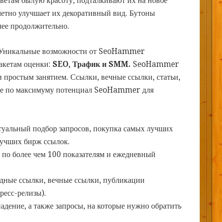
етам былую красоту, подталкивают их на новое
метно улучшает их декоративный вид. Бутоны
олее продолжительно.
Уникальные возможности от SeoHammer
пакетам оценки:
SEO, Трафик и SMM.
SeoHammer
 простым занятием. Ссылки, вечные ссылки, статьи,
йте по максимуму потенциал SeoHammer для
туальный подбор запросов, покупка самых лучших
лучших бирж ссылок.
 по более чем 100 показателям и ежедневный
дные ссылки, вечные ссылки, публикации
ресс-релизы).
дение, а также запросы, на которые нужно обратить