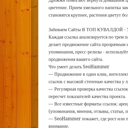
Дрожжи помогают вернуть домашним цв
цветение. Прием хмельного напитка за
становятся крупнее, растения цветут б
Забиваем Сайты В ТОП КУВАЛДОЙ - 
Каждая ссылка анализируется по трем 
делает продвижение сайта прозрачным и
упоминания, пресс-релизы - использу
продвижения вашего сайта.
Что умеет делать SeoHammer
— Продвижение в один клик, интеллек
ссылок с высокой степенью качества у 
— Регулярная проверка качества ссылок
пересчет показателей качества проекта.
— Все известные форматы ссылок: арен
(упоминания, мнения, отзывы, статьи, п
— SeoHammer покажет, где рост или па
внимание.