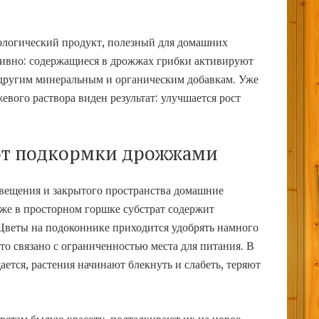
логический продукт, полезный для домашних
тивно: содержащиеся в дрожжах грибки активируют
я другим минеральным и органическим добавкам. Уже
евого раствора виден результат: улучшается рост
 от подкормки дрожжами
вещения и закрытого пространства домашние
аже в просторном горшке субстрат содержит
Цветы на подоконнике приходится удобрять намного
это связано с ограниченностью места для питания. В
ется, растения начинают блекнуть и слабеть, теряют