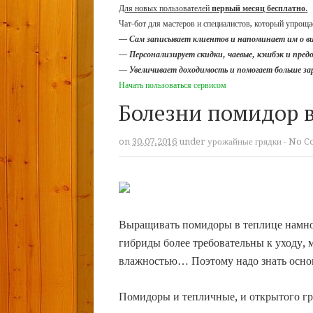
Для новых пользователей
первый месяц бесплатно
.
Чат-бот для мастеров и специалистов, который упрощае
—
Сам записывает клиентов и напоминает им о в
—
Персонализирует скидки, чаевые, кэшбэк и пре
—
Увеличивает доходимость и помогает больше з
Начать пользоваться сервисом
Болезни помидор в
on
30.07.2016
under
урожайные грядки
-
No C
Выращивать помидоры в теплице намног
гибриды более требовательны к уходу, 
влажностью… Поэтому надо знать осн
Помидоры и тепличные, и открытого гр