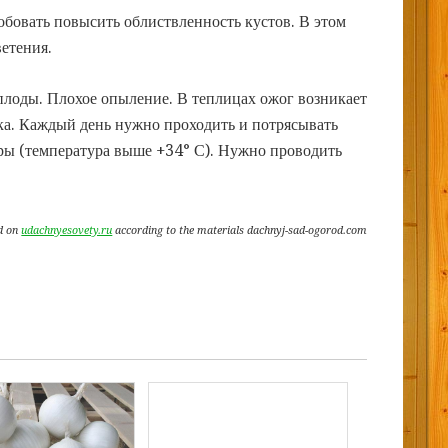
обовать повысить облиствленность кустов. В этом
етения.
плоды. Плохое опыление. В теплицах ожог возникает
ерка. Каждый день нужно проходить и потрясывать
ары (температура выше +34° С). Нужно проводить
d on
udachnyesovety.ru
according to the materials dachnyj-sad-ogorod.com