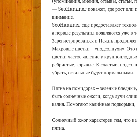
(упоминания, мнения, отзывы, статьи, п
— SeoHammer покажет, где рост или па
внимание.
SeoHammer еще предоставляет техно
а первые результаты появляются уже в 
Зарегистрироваться и Начать продвиже
Махровые цветки – «подсолнухи». Это к
цветки частое явление у крупноплодных
ребристые, корявые. К счастью, подсол
убрать, остальные будут нормальными.
Пятна на помидорах – зеленые бледные,
быть солнечные ожоги, когда лучи сли
калия. Помогают калийные подкормки, 
Солнечный ожог характерен тем, что н
пятна.