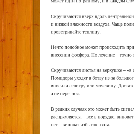
может идти по-разному, и в каждом слу
Скручиваются вверх вдоль центральной 
и низкой влажности воздуха. Чаще пол
проветривайте теплицу.
Нечто подобное может происходить при
внесении фосфора. Но лечение – точно т
Скручиваются листья на верхушке – «в
Помидоры уходят в ботву из-за большого
вносили селитру или мочевину. Достато
а не перегноя.
В редких случаях это может быть сигнал
распрямляется, – все в порядке, винова
нет – виноват избыток азота.