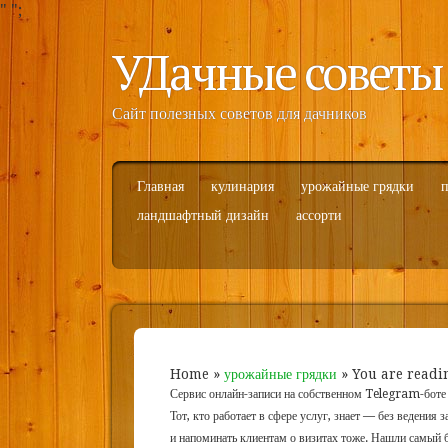
"
";
УДачные советы
Сайт полезных советов для дачников
Главная
кулинария
урожайные грядки
п
ландшафтный дизайн
ассорти
Home
»
урожайные грядки
» You are readi
Сервис онлайн-записи на собственном Telegram-боте
Тот, кто работает в сфере услуг, знает — без ведения 
и напоминать клиентам о визитах тоже. Нашли самый