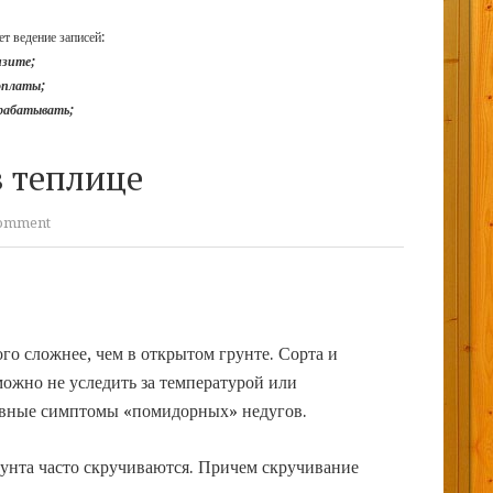
т ведение записей:
изите;
доплаты;
арабатывать;
 теплице
omment
о сложнее, чем в открытом грунте. Сорта и
можно не уследить за температурой или
овные симптомы «помидорных» недугов.
унта часто скручиваются. Причем скручивание