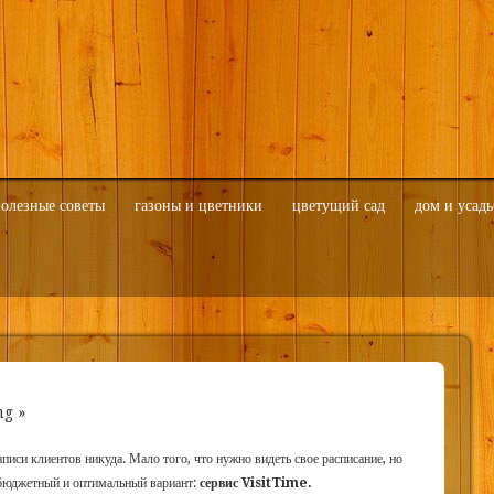
олезные советы
газоны и цветники
цветущий сад
дом и усадь
ng »
записи клиентов никуда. Мало того, что нужно видеть свое расписание, но
 бюджетный и оптимальный вариант:
сервис VisitTime.