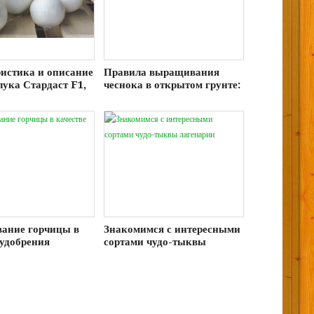
истика и описание
Правила выращивания
лука Стардаст F1,
чеснока в открытом грунте:
ание и уход
особенности посадки и
ухода
ание горчицы в
Знакомимся с интересными
 удобрения
сортами чудо-тыквы
лагенарии