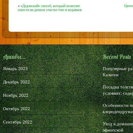
«
«Дедовский» способ, который позволит
Цвето
извести на дачном участке тлю и муравьев
Архивы...
Recent Posts
Январь 2023
Популярные ра
Калатеи
Декабрь 2022
Посадка толст
условиях: соде
Ноябрь 2022
Особенности п
Октябрь 2022
клеродендрума
Сентябрь 2022
Уход в домашни
эфиопской