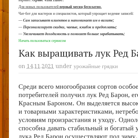
вариант:
сервис VisitTime.
Для новых пользователей
первый месяц бесплатно
.
Чат-бот для мастеров и специалистов, который упрощает ведение записей:
—
Сам записывает клиентов и напоминает им о визите;
—
Персонализирует скидки, чаевые, кэшбэк и предоплаты;
—
Увеличивает доходимость и помогает больше зарабатывать;
Начать пользоваться сервисом
Как выращивать лук Ред Б
on
14.11.2021
under
урожайные грядки
Среди всего многообразия сортов особо
потребителей получил лук Ред Барон, е
Красным Бароном. Он выделяется высо
и товарными характеристиками, нетреб
условиям произрастания и уходу. Однол
способна давать стабильный и богатый 
лука Ред Барон осуществляют под зиму.