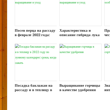
Посев перца на рассаду
Характеристика и
Пр
в феврале 2022 года:
описание гибрида лука
че
сроки, выращивание и
Стардаст F1,
гру
уход
выращивание и уход
пос
Посадка баклажан на
Выращивание горчицы
Зн
рассаду и в теплицу в
в качестве удобрения
ин
2022 году по лунному
чу
календарю: сроки,
когда сажать