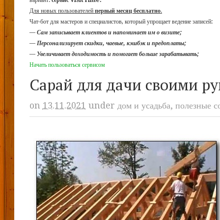
вариант:
сервис VisitTime.
Для новых пользователей
первый месяц бесплатно
.
Чат-бот для мастеров и специалистов, который упрощает ведение записей:
—
Сам записывает клиентов и напоминает им о визите;
—
Персонализирует скидки, чаевые, кэшбэк и предоплаты;
—
Увеличивает доходимость и помогает больше зарабатывать;
Начать пользоваться сервисом
Сарай для дачи своими р
on
13.11.2021
under
дом и усадьба
,
полезные с