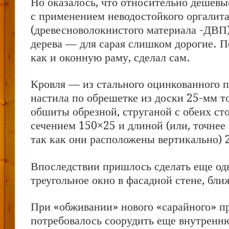
Но оказалось, что относительно дешев
с применением неводостойкого оргалит
(древесноволокнистого материала -ДВП)
дерева — для сарая слишком дорогие. П
как и оконную раму, сделал сам.
Кровля — из стального оцинкованного 
настила по обрешетке из доски 25-мм 
обшиты обрезной, струганой с обеих ст
сечением 150×25 и длиной (или, точнее 
так как они расположены вертикально) 
Впоследствии пришлось сделать еще од
треугольное окно в фасадной стене, бли
При «обживании» нового «сарайного» п
потребовалось соорудить еще внутренн