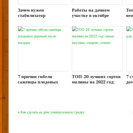
Зачем нужен
Работы на дачном
То
стабилизатор
участке в октябре
не
напряжения на даче?
сел
об
фе
7 причин гибели
ТОП-20 лучших сортов
7 
саженцы плодовых
малины на 2022 год:
дом
деревьев после посадки
самые вкусные,
дач
сладкие, сочные
«
Как сделать на даче универсальную грядку