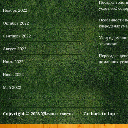
Посадка толст
условиях: соде
Ноябрь 2022
Особенности п
Октябрь 2022
клеродендрума
Сентябрь 2022
Уход в домашни
эфиопской
Август 2022
Пересадка дене
Июль 2022
домашних усло
Июнь 2022
Май 2022
Copyright © 2023 УДачные советы
Go back to top ↑