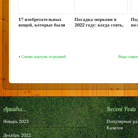
17 изобретательных
Посадка моркови в
По
вещей, которые были
2022 году: когда сеять,
пол
придуманы, чтобы
сроки, благоприятные
ко
круто выглядеть и
дни
до
помогать людям
«
Сорняк портулак огородный
Виды спиреи
Архивы...
Recent Posts
Январь 2023
Популярные ра
Калатеи
Декабрь 2022