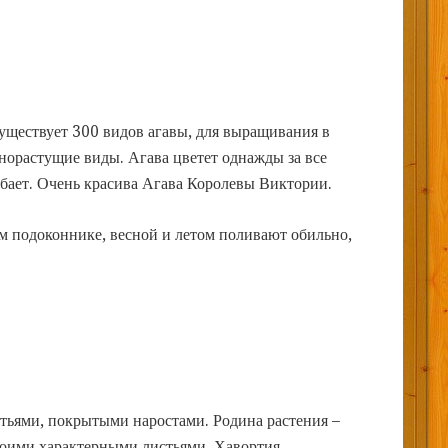
уществует 300 видов агавы, для выращивания в
орастущие виды. Агава цветет однажды за все
ибает. Очень красива Агава Королевы Виктории.
 подоконнике, весной и летом поливают обильно,
тьями, покрытыми наростами. Родина растения –
воими характерными листьями. Хавортия