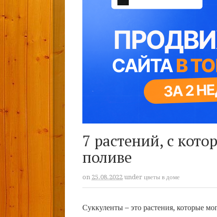
7 растений, с кот
поливе
on
25.08.2022
under
цветы в доме
Суккуленты – это растения, которые мог