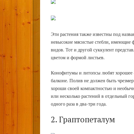
Эти растения также известны под назв
невысокие мясистые стебли, имеющие фо
видов. Тот и другой суккулент предст
цветом и формой листьев.
Конофитумы и литопсы любят хорошее о
балконе. Полив не должен быть чрезмер
хороши своей компактностью и необыч
или несколько растений в отдельный го
одного раза в два-три года.
2. Граптопеталум