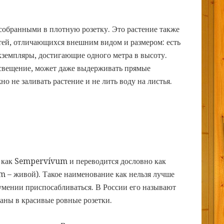
 собранными в плотную розетку. Это растение также
тей, отличающихся внешним видом и размером: есть
кземпляры, достигающие одного метра в высоту.
освещение, может даже выдерживать прямые
о не заливать растение и не лить воду на листья.
т как Sempervívum и переводится дословно как
m – живой). Такое наименование как нельзя лучше
умении приспосабливаться. В России его называют
раны в красивые ровные розетки.