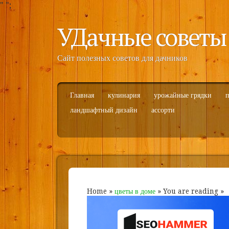
"
";
УДачные советы
Сайт полезных советов для дачников
Главная
кулинария
урожайные грядки
п
ландшафтный дизайн
ассорти
Home
»
цветы в доме
» You are reading »