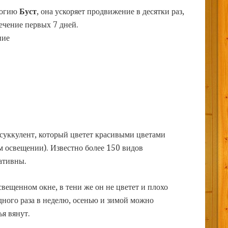
логию
Буст
, она ускоряет продвижение в десятки раз,
течение первых 7 дней.
ние
 суккулент, который цветет красивыми цветами
м освещении). Известно более 150 видов
ативны.
свещенном окне, в тени же он не цветет и плохо
дного раза в неделю, осенью и зимой можно
ья вянут.