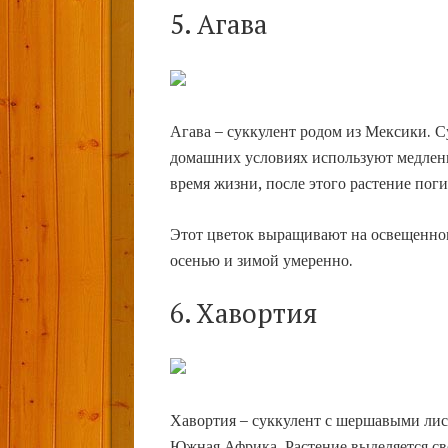
5. Агава
Агава – суккулент родом из Мексики. С
домашних условиях используют медленн
время жизни, после этого растение пог
Этот цветок выращивают на освещенном
осенью и зимой умеренно.
6. Хавортия
Хавортия – суккулент с шершавыми лис
Южная Африка. Растение выделяется с