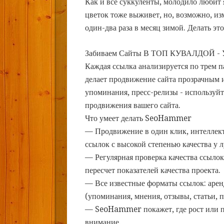
Как и все суккуленты, молодило любит 
цветок тоже выживет, но, возможно, из
один-два раза в месяц зимой. Делать это
Забиваем Сайты В ТОП КУВАЛДОЙ - 
Каждая ссылка анализируется по трем 
делает продвижение сайта прозрачным и
упоминания, пресс-релизы - использу
продвижения вашего сайта.
Что умеет делать SeoHammer
— Продвижение в один клик, интеллек
ссылок с высокой степенью качества у 
— Регулярная проверка качества ссылок
пересчет показателей качества проекта.
— Все известные форматы ссылок: арен
(упоминания, мнения, отзывы, статьи, п
— SeoHammer покажет, где рост или па
внимание.