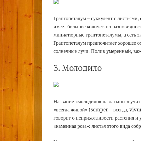
Граптопеталум – суккулент с листьями,
имеет большое количество разновиднос
миниатюрные граптопеталумы, а есть э
Граптопеталум предпочитает хорошее 
солнечные лучи. Полив умеренный, важн
3. Молодило
Название «молодило» на латыни звучи
«всегда живой» (semper – всегда, vivu
говорит о неприхотливости растения и 
«каменная роза»: листья этого вида соб