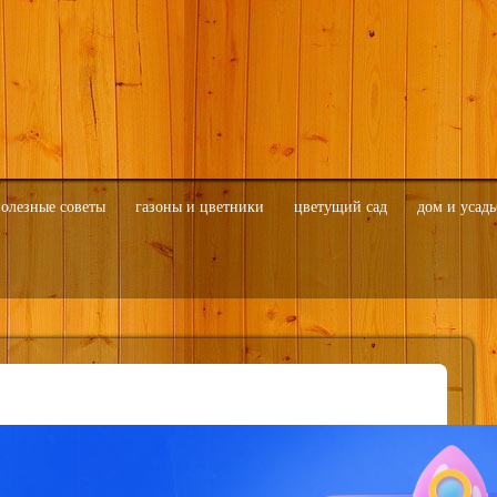
олезные советы
газоны и цветники
цветущий сад
дом и усадь