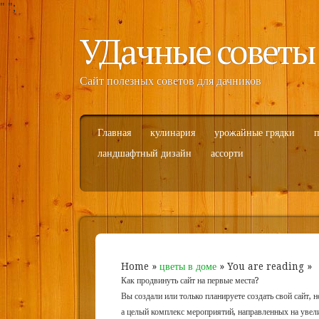
"
";
УДачные советы
Сайт полезных советов для дачников
Главная
кулинария
урожайные грядки
п
ландшафтный дизайн
ассорти
Home
»
цветы в доме
» You are reading »
Как продвинуть сайт на первые места?
Вы создали или только планируете создать свой сайт, н
а целый комплекс мероприятий, направленных на увел