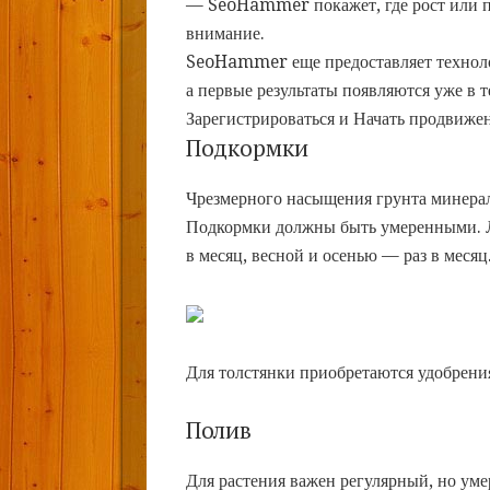
— SeoHammer покажет, где рост или па
внимание.
SeoHammer еще предоставляет техно
а первые результаты появляются уже в 
Зарегистрироваться и Начать продвиже
Подкормки
Чрезмерного насыщения грунта минера
Подкормки должны быть умеренными. Л
в месяц, весной и осенью — раз в меся
Для толстянки приобретаются удобрени
Полив
Для растения важен регулярный, но ум