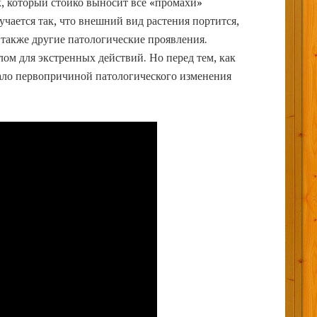
, который стойко выносит все «промахи»
чается так, что внешний вид растения портится,
а также другие патологические проявления.
ом для экстренных действий. Но перед тем, как
стало первопричиной патологического изменения