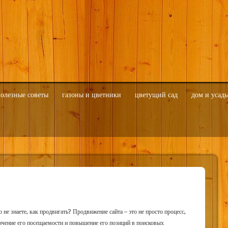
олезные советы
газоны и цветники
цветущий сад
дом и усадь
о не знаете, как продвигать? Продвижение сайта – это не просто процесс,
ичение его посещаемости и повышение его позиций в поисковых