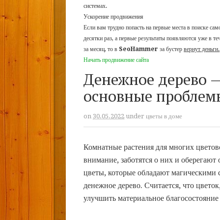
системах.
Ускорение продвижения
Если вам трудно попасть на первые места в поиске са
десятки раз, а первые результаты появляются уже в те
за месяц, то в
SeoHammer
за бустер
вернут деньги.
Начать продвижение сайта
Денежное дерево —
основные проблем
on
30.05.2022
under
цветы в доме
Комнатные растения для многих цвето
внимание, заботятся о них и оберегают 
цветы, которые обладают магическими 
денежное дерево. Считается, что цвето
улучшить материальное благосостояние 