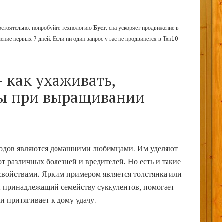
мостоятельно, попробуйте технологию
Буст
, она ускоряет продвижение в
чение первых 7 дней. Если ни один запрос у вас не продвинется в Топ10
 как ухаживать,
ы при выращивании
водов являются домашними любимцами. Им уделяют
от различных болезней и вредителей. Но есть и такие
свойствами. Ярким примером является толстянка или
к, принадлежащий семейству суккулентов, помогает
и притягивает к дому удачу.