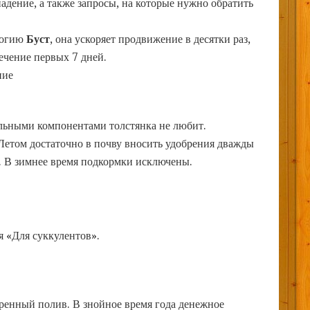
дение, а также запросы, на которые нужно обратить
логию
Буст
, она ускоряет продвижение в десятки раз,
течение первых 7 дней.
ние
льными компонентами толстянка не любит.
етом достаточно в почву вносить удобрения дважды
ц. В зимнее время подкормки исключены.
я «Для суккулентов».
еренный полив. В знойное время года денежное