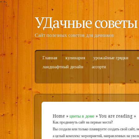
"
";
УДачные советы
Сайт полезных советов для дачников
Главная
кулинария
урожайные грядки
п
ландшафтный дизайн
ассорти
Home
»
цветы в доме
» You are reading »
Как продвинуть сайт на первые места?
Вы создали или только планируете создать свой сайт, н
а целый комплекс мероприятий, направленных на увел