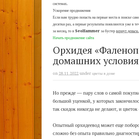
системах.
Ускорение продвижения
Если вам трудно попасть на первые места в поиске са
десятки раз, а первые результаты появляются уже в те
за месяц, то в
SeoHammer
за бустер
вернут деньги.
Начать продвижение сайта
Орхидея «Фаленопс
домашних условия
on
28.11.2022
under
цветы в доме
Но прежде — пару слов о самой покупке
большой уценкой, у которых закончилос
так скидок никогда не делают, и цвето
Опытный орхидеевод может еще побороть
сложно без опыта правильно диагностир