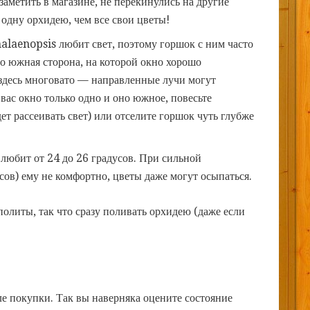
заметить в магазине, не перекинулись на другие
 одну орхидею, чем все свои цветы!
halaenopsis любит свет, поэтому горшок с ним часто
то южная сторона, на которой окно хорошо
 здесь многовато — направленные лучи могут
 вас окно только одно и оно южное, повесьте
ет рассеивать свет) или отселите горшок чуть глубже
 любит от 24 до 26 градусов. При сильной
ов) ему не комфортно, цветы даже могут осыпаться.
политы, так что сразу поливать орхидею (даже если
ле покупки. Так вы наверняка оцените состояние