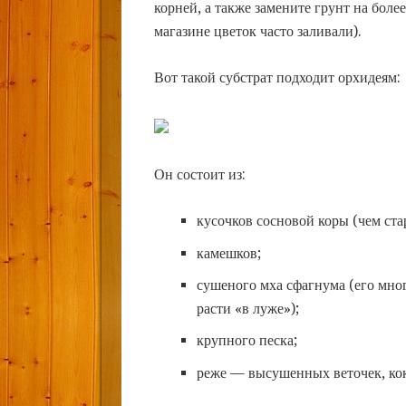
корней, а также замените грунт на боле
магазине цветок часто заливали).
Вот такой субстрат подходит орхидеям:
Он состоит из:
кусочков сосновой коры (чем ста
камешков;
сушеного мха сфагнума (его много
расти «в луже»);
крупного песка;
реже — высушенных веточек, кок