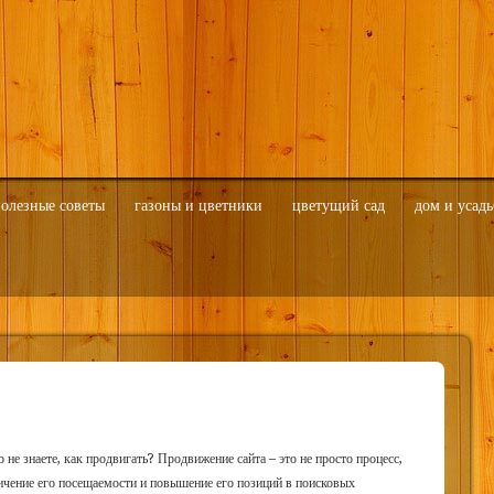
олезные советы
газоны и цветники
цветущий сад
дом и усадь
о не знаете, как продвигать? Продвижение сайта – это не просто процесс,
ичение его посещаемости и повышение его позиций в поисковых