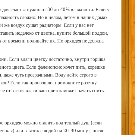
 для счастья нужно от 30 до 40% влажности. Если у
влажность сложно. Но в целом, летом в наших домах
й же воздух сушат радиаторы. Если у вас нет
тавить недалеко от цветка, купите большой поддон,
я от времени поливайте их. Но орхидея не должна
ни. Если влаги цветку достаточно, внутри горшка
леного цвета. Если фаленопсис хочет пить, корешки
, даже чуть прозрачными. Воду лейте строго в
иков! Если так произошло, промокните розетку
че от застоя влаги ваш цветок может начать гнить.
же орхидею можно ставить под теплый душ (если
сткая) или в тазик с водой на 20-30 минут, после