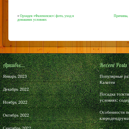
«
Орхидея «Фаленопсис»: фото, уход в
Причины, 
домашних условиях
Архивы...
Recent Posts
Январь 2023
Популярные ра
Калатеи
Декабрь 2022
Посадка толст
условиях: соде
Ноябрь 2022
Особенности п
Октябрь 2022
клеродендрума
Сентябрь 2022