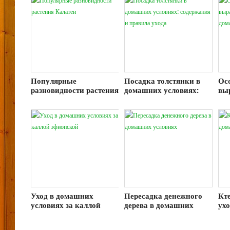
Популярные
Посадка толстянки в
Ос
разновидности растения
домашних условиях:
вы
Калатеи
содержания и правила
кл
ухода
до
Уход в домашних
Пересадка денежного
Кте
условиях за каллой
дерева в домашних
ух
эфиопской
условиях
ус