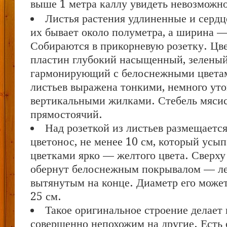
выше 1 метра каллу увидеть невозможно
Листья растения удлиненные и сердц
их бывает около полуметра, а ширина 
Собираются в прикорневую розетку. Цв
пластин глубокий насыщенный, зеленый
гармонирующий с белоснежными цветам
листьев выражена тонкими, немного ут
вертикальными жилками. Стебель мясис
прямостоячий.
Над розеткой из листьев размещаетс
цветонос, не менее 10 см, который усы
цветками ярко — желтого цвета. Сверху
обернут белоснежным покрывалом — л
вытянутым на конце. Диаметр его може
25 см.
Такое оригинальное строение делает 
совершенно непохожим на другие. Есть 