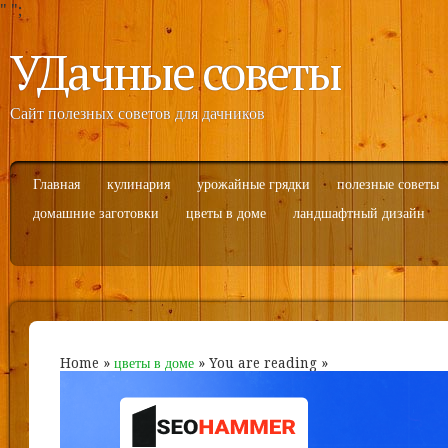
"
";
УДачные советы
Сайт полезных советов для дачников
Главная
кулинария
урожайные грядки
полезные советы
домашние заготовки
цветы в доме
ландшафтный дизайн
Home
»
цветы в доме
» You are reading »