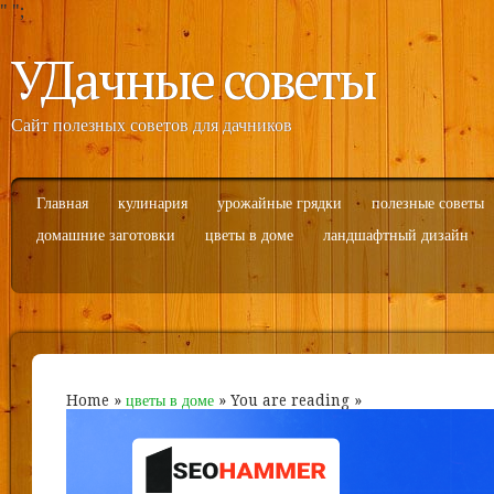
"
";
УДачные советы
Сайт полезных советов для дачников
Главная
кулинария
урожайные грядки
полезные советы
домашние заготовки
цветы в доме
ландшафтный дизайн
Home
»
цветы в доме
» You are reading »