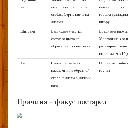
клещ
опутавшие растение у
новый горшок с о
стебля. Серые пятна на
горшка дезинфиц
листьях
шкафу
Щитовка
Выпуклые участки
Вредитель наруша
светлого цвета на
Уничтожить его 
обратной стороне листа.
раствором хозяйс
интервалом в 10 
Тля
Скопление мелких
Обработка любым
насекомых на обратной
грунта
стороне листьев, липкий
налет
Причина – фикус постарел