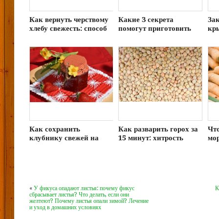
Как вернуть черствому
Какие 3 секрета
За
хлебу свежесть: способ
помогут приготовить
кр
сделать продукт мягким
гороховый суп вкуснее:
ма
за 5 минут
хозяйкам на заметку
ку
во
Как сохранить
Как разварить горох за
Что
клубнику свежей на
15 минут: хитрость
мор
зиму: рецепт без варки
советских поваров
не
и заморозки
«
У фикуса опадают листья: почему фикус
К
сбрасывает листья? Что делать, если они
желтеют? Почему листья опали зимой? Лечение
и уход в домашних условиях