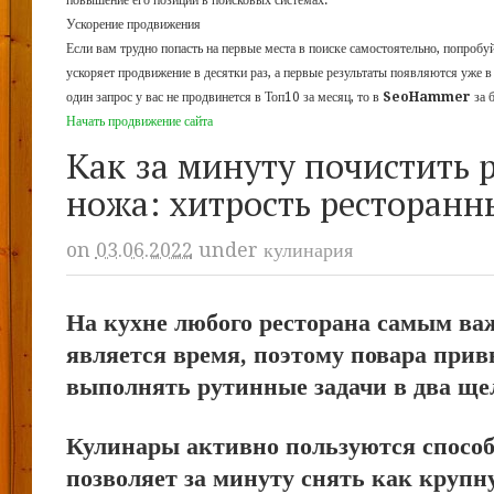
повышение его позиций в поисковых системах.
Ускорение продвижения
Если вам трудно попасть на первые места в поиске самостоятельно, попроб
ускоряет продвижение в десятки раз, а первые результаты появляются уже в
один запрос у вас не продвинется в Топ10 за месяц, то в
SeoHammer
за 
Начать продвижение сайта
Как за минуту почистить 
ножа: хитрость ресторанн
on
03.06.2022
under
кулинария
На кухне любого ресторана самым в
является время, поэтому повара при
выполнять рутинные задачи в два ще
Кулинары активно пользуются спосо
позволяет за минуту снять как крупн