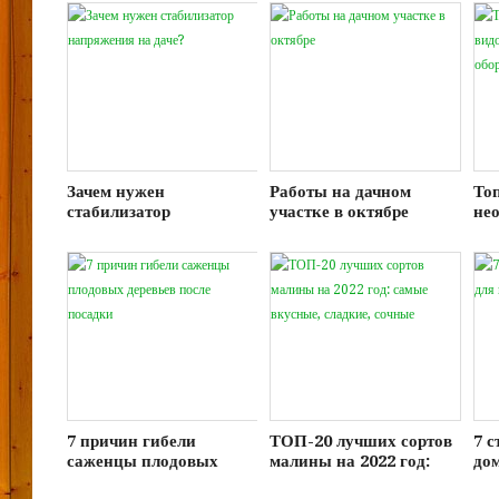
Зачем нужен
Работы на дачном
То
стабилизатор
участке в октябре
не
напряжения на даче?
сел
об
фе
7 причин гибели
ТОП-20 лучших сортов
7 
саженцы плодовых
малины на 2022 год:
дом
деревьев после посадки
самые вкусные,
дач