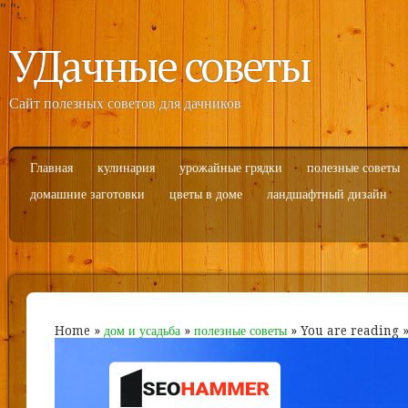
"
";
УДачные советы
Сайт полезных советов для дачников
Главная
кулинария
урожайные грядки
полезные советы
домашние заготовки
цветы в доме
ландшафтный дизайн
Home
»
дом и усадьба
»
полезные советы
» You are reading 