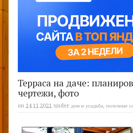
Терраса на даче: планиров
чертежи, фото
on
14.11.2021
under
дом и усадьба
,
полезные с