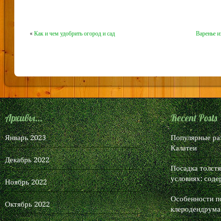
сладкие, сочные
Сервис онлайн-записи на
собственном Telegram-боте
Попробуйте сервис онлайн-
«
Как и чем удобрить огород и сад
Варенье и
записи VisitTime на основе
вашего собственного Telegram-
бота:
— Разгрузит мастера,
специалиста или компанию;
— Позволит гибко управлять
расписанием и загрузкой;
Архивы...
Recent Posts
— Разошлет оповещения о новых
услугах или акциях;
Январь 2023
Популярные ра
— Позволит принять оплату на
Калатеи
карту/кошелек/счет;
Декабрь 2022
— Позволит записываться на
Посадка толст
групповые и персональные
условиях: соде
Ноябрь 2022
посещения;
— Поможет получить от клиента
Особенности п
Октябрь 2022
отзывы о визите к вам;
клеродендрума
— Включает в себя сервис