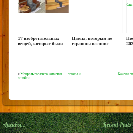
17 изобретательных
Цветы, которым не
По
вещей, которые были
страшны осенние
202
придуманы, чтобы
заморозки
ср
круто выглядеть и
дн
помогать людям
«
Макрель горячего копчения — плюсы и
Качели-ск
ошибки
Архивы...
Recent Posts