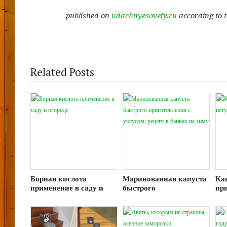
published on
udachnyesovety.ru
according to 
Related Posts
Борная кислота
Маринованная капуста
Ка
применение в саду и
быстрого
пр
огороде
приготовления с
для
уксусом: рецепт в
банках на зиму