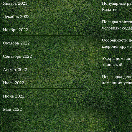
Январь 2023
Популярные ра
Калатеи
Декабрь 2022
Посадка толст
условиях: соде
Ноябрь 2022
Особенности п
Октябрь 2022
клеродендрума
Сентябрь 2022
Уход в домашни
эфиопской
Август 2022
Пересадка дене
Июль 2022
домашних усло
Июнь 2022
Май 2022