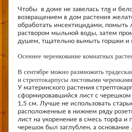
Чтобы в доме не завелась тл
я
и бело
возвращением в дом растения жела
обработать инсектицидами, помыть 
раствором мыльной воды, затем про
душем, тщательно вымыть горшки и 
Осеннее черенкование комнатных расте
В сентябре можно размножить традеска
и стрептокарпусы листовыми черенками
У материнского растения стрептокар
сформировавшийся лист с черешком
1,5 см. Лучше не использовать стары
расположенные в нижнем ряду розет
лист на укоренение в смесь торфа и 
черешок был заглублен, а основание