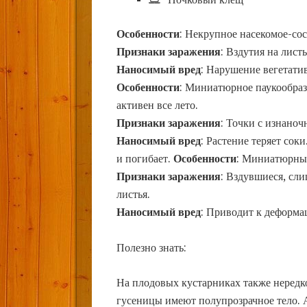
Особенности
: Некрупное насекомое-сос
Признаки заражения
: Вздутия на лист
Наносимый вред
: Нарушение вегетатив
Особенности
: Миниатюрное паукообразн
активен все лето.
Признаки заражения
: Точки с изнаноч
Наносимый вред
: Растение теряет сок
и погибает.
Особенности
: Миниатюрный
Признаки заражения
: Вздувшиеся, сл
листья.
Наносимый вред
: Приводит к деформа
Полезно знать:
На плодовых кустарниках также нередк
гусеницы имеют полупрозрачное тело. 