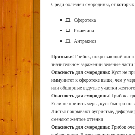
Среди болезней смородины, от которых
Сферотека
Ржавчина
Антракноз
Признаки
: Грибок, покрывающий листь
значительном заражении зеленые части 
Опасность для смородины
: Куст не п
иммунитет к сферотеке выше, чем у че
или обширные вздутые участки желтого
Опасность для смородины
: Грибок аг
Если не принять меры, куст быстро пог
Листья покрывают бугристые, деформир
сменяют желтые оттенки.
Опасность для смородины
: Грибок оче
гибели куста. В зараженном грунте ниче