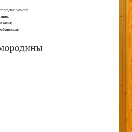
т ведение записей:
изите;
доплаты;
арабатывать;
смородины