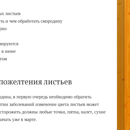
ых листьев
ать и чем обработать смородину
рно
мируются
 в июне
етом
пожелтения листьев
родина, в первую очередь необходимо обратить
итии заболеваний изменение цвета листьев может
сторожить должны любые точки, пятна, налет, сухие
ачать уже в марте.