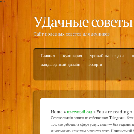
"
";
УДачные советы
Сайт полезных советов для дачников
Главная
кулинария
урожайные грядки
п
ландшафтный дизайн
ассорти
Home
»
цветущий сад
» You are reading »
Сервис онлайн-записи на собственном Telegram-боте
Тот, кто работает в сфере услуг, знает — без ведения 
и напоминать клиентам о визитах тоже. Нашли самый