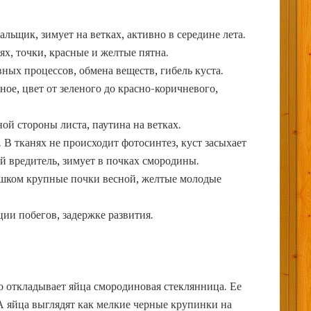
альщик, зимует на ветках, активно в середине лета.
ьях, точки, красные и желтые пятна.
ных процессов, обмена веществ, гибель куста.
ое, цвет от зеленого до красно-коричневого,
ной стороны листа, паутина на ветках.
и. В тканях не происходит фотосинтез, куст засыхает
 вредитель, зимует в почках смородины.
ишком крупные почки весной, желтые молодые
ции побегов, задержке развития.
о откладывает яйца смородиновая стеклянница. Ее
А яйца выглядят как мелкие черные крупинки на