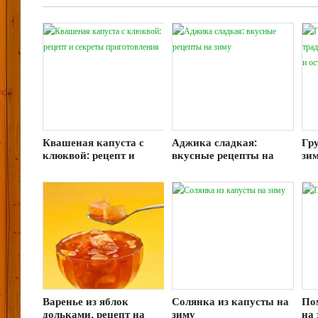
Квашеная капуста с
Аджика сладкая:
Гр
клюквой: рецепт и
вкусные рецепты на
зи
секреты приготовления
зиму
рец
ос
Варенье из яблок
Солянка из капусты на
По
дольками, рецепт на
зиму
на 