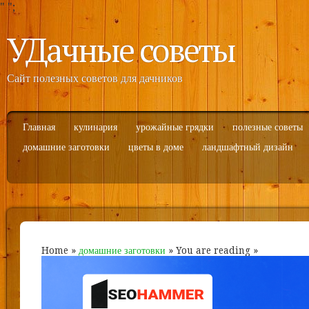
"
";
УДачные советы
Сайт полезных советов для дачников
Главная
кулинария
урожайные грядки
полезные советы
домашние заготовки
цветы в доме
ландшафтный дизайн
Home
»
домашние заготовки
» You are reading »