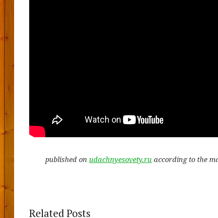
published on
udachnyesovety.ru
according to the m
Related Posts