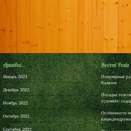
ссылок с высокой степенью
качества у лучших бирж ссылок.
— Регулярная проверка качества
ссылок по более чем 100
показателям и ежедневный
пересчет показателей качества
проекта.
— Все известные форматы
ссылок: арендные ссылки, вечные
ссылки, публикации
Архивы...
Recent Posts
(упоминания, мнения, отзывы,
статьи, пресс-релизы).
Январь 2023
Популярные ра
— SeoHammer покажет, где
Калатеи
рост или падение, а также
Декабрь 2022
запросы, на которые нужно
Посадка толст
условиях: соде
обратить внимание.
Ноябрь 2022
SeoHammer еще предоставляет
Особенности п
технологию
Буст
, она ускоряет
Октябрь 2022
клеродендрума
продвижение в десятки раз, а
первые результаты появляются
Сентябрь 2022