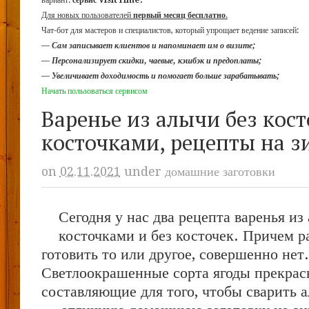
вариант:
сервис VisitTime.
Для новых пользователей
первый месяц бесплатно
.
Чат-бот для мастеров и специалистов, который упрощает ведение записей:
—
Сам записывает клиентов и напоминает им о визите;
—
Персонализирует скидки, чаевые, кэшбэк и предоплаты;
—
Увеличивает доходимость и помогает больше зарабатывать;
Начать пользоваться сервисом
Варенье из алычи без кост
косточками, рецепты на з
on
02.11.2021
under
домашние заготовки
Сегодня у нас два рецепта варенья из 
косточками и без косточек. Причем р
готовить то или другое, совершенно нет.
Светлоокрашенные сорта ягоды прекра
составляющие для того, чтобы сварить а