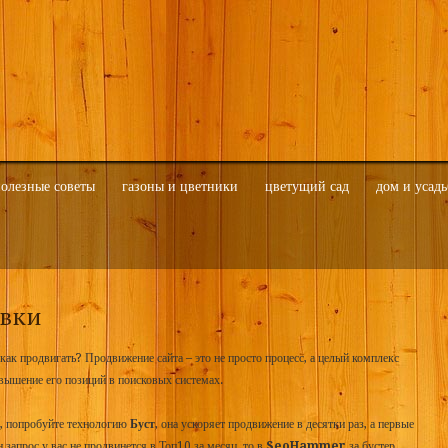
олезные советы
газоны и цветники
цветущий сад
дом и усадь
овки
, как продвигать? Продвижение сайта – это не просто процесс, а целый комплекс
вышение его позиций в поисковых системах.
о, попробуйте технологию
Буст
, она ускоряет продвижение в десятки раз, а первые
 запрос у вас не продвинется в Топ10 за месяц, то в
SeoHammer
за бустер