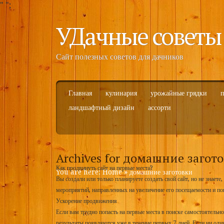
"
";
УДачные советы
Сайт полезных советов для дачников
Главная
кулинария
урожайные грядки
п
ландшафтный дизайн
ассорти
Archives for домашние загот
Как продвинуть сайт на первые места?
You are here:
Home
»
домашние заготовки
Вы создали или только планируете создать свой сайт, но не знаете
мероприятий, направленных на увеличение его посещаемости и по
Ускорение продвижения
Если вам трудно попасть на первые места в поиске самостоятельн
результаты появляются уже в течение первых 7 дней. Если ни один