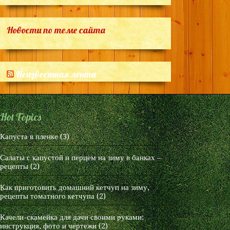
Новости по теме сайта
Неизвестная лента
Hot Topics
Капуста в пленке
(3)
Салаты с капустой и перцем на зиму в банках –
рецепты
(2)
Как приготовить домашний кетчуп на зиму,
рецепты томатного кетчупа
(2)
Качели-скамейка для дачи своими руками:
инструкция, фото и чертежи
(2)