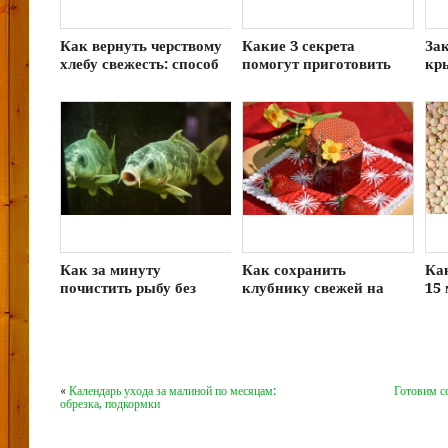
Как вернуть черствому
Какие 3 секрета
За
хлебу свежесть: способ
помогут приготовить
кр
сделать продукт мягким
гороховый суп вкуснее:
ма
за 5 минут
хозяйкам на заметку
ку
во
Заб
КУВ
воз
Кажд
трем
Тра
Как за минуту
Как сохранить
Как
дела
почистить рыбу без
клубнику свежей на
15 
проз
ножа: хитрость
зиму: рецепт без варки
сов
Ссыл
ресторанных поваров
и заморозки
упом
испо
пот
«
Календарь ухода за малиной по месяцам:
Готовим с
прод
обрезка, подкормки
Что
— Пр