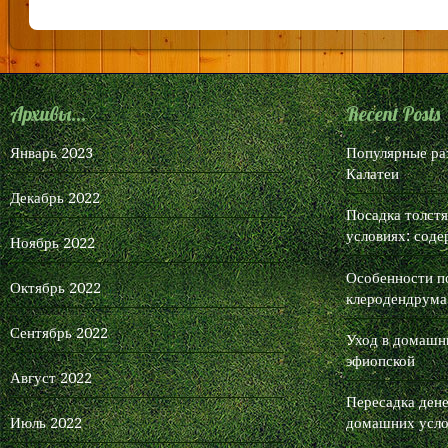
инте
запр
ссыл
каче
Архивы...
Recent Posts
— Ре
ссыл
Январь 2023
Популярные ра
пока
Калатеи
пере
Декабрь 2022
прое
Посадка толст
— В
условиях: соде
ссыл
Ноябрь 2022
ссыл
Особенности п
(упо
Октябрь 2022
клеродендрума
стат
— S
Сентябрь 2022
Уход в домашни
рост
эфиопской
запр
Август 2022
обра
Пересадка дене
Seo
Июль 2022
домашних усло
тех