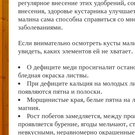
регулярное внесение этих удобрений, со
внесения, здоровье кустарника улучшает
малина сама способна справиться со м
заболеваниями.
Если внимательно осмотреть кусты мал
увидеть, каких элементов ей не хватает.
О дефиците меди просигналит остано
бледная окраска листвы.
При дефиците кальция на молодых л
появляются пятна и полоски.
Морщинистые края, белые пятна на л
магния.
Рост побегов замедляется, между пр
проявляется бурение, ягоды мельчают, с
невкусными, неравномерно окрашенные 