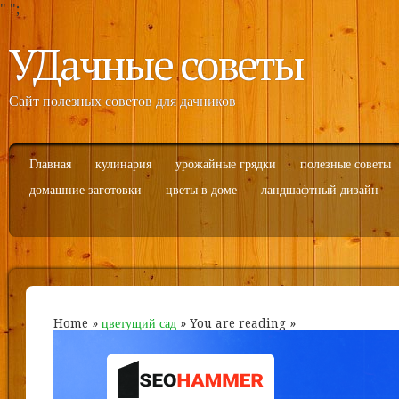
"
";
УДачные советы
Сайт полезных советов для дачников
Главная
кулинария
урожайные грядки
полезные советы
домашние заготовки
цветы в доме
ландшафтный дизайн
Home
»
цветущий сад
» You are reading »