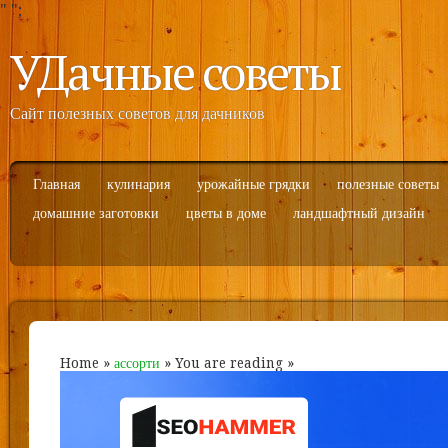
"
";
УДачные советы
Сайт полезных советов для дачников
Главная
кулинария
урожайные грядки
полезные советы
домашние заготовки
цветы в доме
ландшафтный дизайн
Home
»
ассорти
» You are reading »