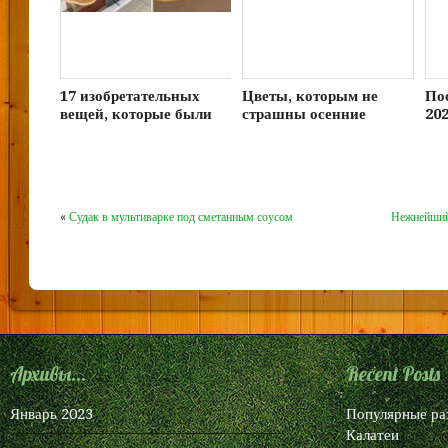
17 изобретательных
Цветы, которым не
По
вещей, которые были
страшны осенние
202
придуманы, чтобы
заморозки
ср
круто выглядеть и
дн
помогать людям
«
Судак в мультиварке под сметанным соусом
Нежнейший
Архивы...
Recent Posts
Январь 2023
Популярные ра
Калатеи