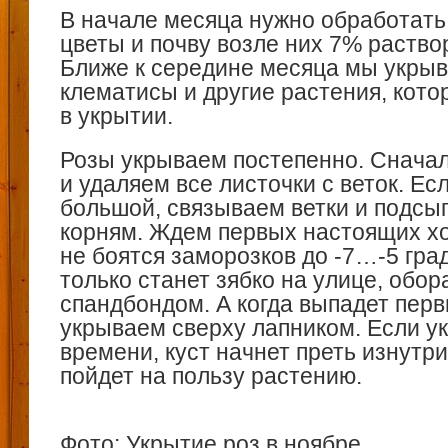
В начале месяца нужно обработать
цветы и почву возле них 7% раств
Ближе к середине месяца мы укрыв
клематисы и другие растения, кот
в укрытии.
Розы укрываем постепенно. Снача
и удаляем все листочки с веток. Есл
большой, связываем ветки и подсы
корням. Ждем первых настоящих х
не боятся заморозков до -7…-5 град
только станет зябко на улице, обо
спандбондом. А когда выпадет перв
укрываем сверху лапником. Если у
времени, куст начнет преть изнутри,
пойдет на пользу растению.
Фото: Укрытие роз в ноябре.