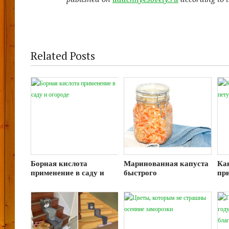
Related Posts
Борная кислота
Маринованная капуста
Ка
применение в саду и
быстрого
пр
огороде
приготовления с
для
уксусом: рецепт в
банках на зиму